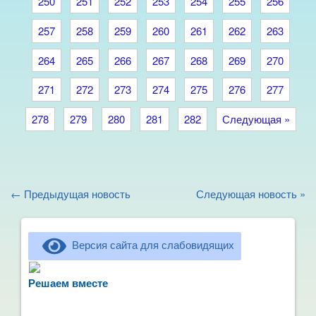
250
251
252
253
254
255
256
257
258
259
260
261
262
263
264
265
266
267
268
269
270
271
272
273
274
275
276
277
278
279
280
281
282
Следующая »
← Предыдущая новость
Следующая новость »
Версия сайта для слабовидящих
Не можете записать ребёнка в сад? Хотите
рассказать о воспитателях? Знаете, как
Решаем вместе
улучшить питание и занятия?