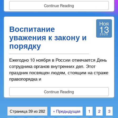
Continue Reading
Ноя
13
Воспитание
уважения к закону и
2025
порядку
Ежегодно 10 ноября в России отмечается День
сотрудника органов внутренних дел. Этот
праздник посвящен людям, стоящим на страже
правопорядка и
Continue Reading
Страница 39 из 282
« Предыдущая
1
2
3