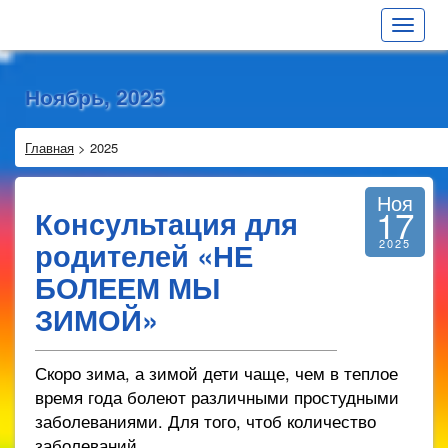
Toggle
navigat
Ноябрь, 2025
Главная
>
2025
Ноя
17
Консультация для
родителей «НЕ
2025
БОЛЕЕМ МЫ
ЗИМОЙ»
Скоро зима, а зимой дети чаще, чем в теплое
время года болеют различными простудными
заболеваниями. Для того, чтоб количество
заболеваний