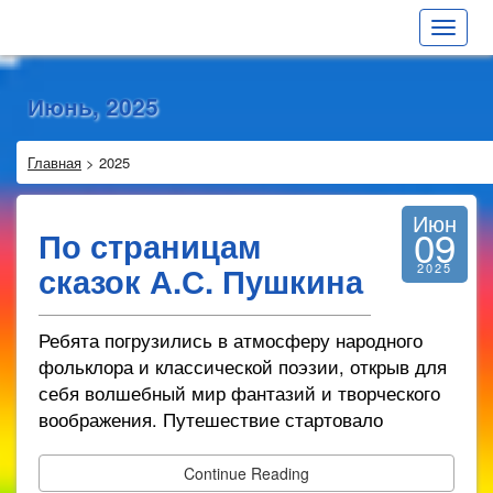
Toggle
navigat
Июнь, 2025
Главная
>
2025
Июн
09
По страницам
сказок А.С. Пушкина
2025
Ребята погрузились в атмосферу народного
фольклора и классической поэзии, открыв для
себя волшебный мир фантазий и творческого
воображения. Путешествие стартовало
Continue Reading