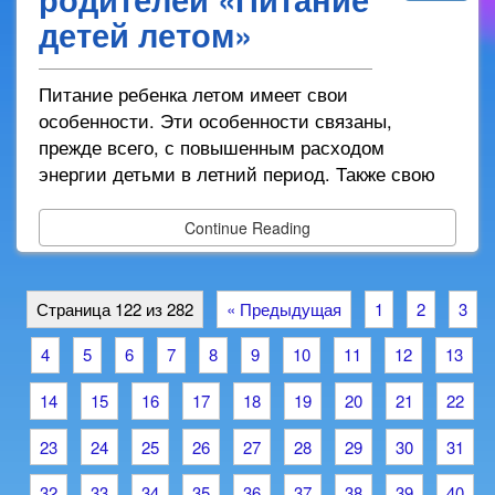
детей летом»
Питание ребенка летом имеет свои
особенности. Эти особенности связаны,
прежде всего, с повышенным расходом
энергии детьми в летний период. Также свою
Continue Reading
Страница 122 из 282
« Предыдущая
1
2
3
4
5
6
7
8
9
10
11
12
13
14
15
16
17
18
19
20
21
22
23
24
25
26
27
28
29
30
31
32
33
34
35
36
37
38
39
40