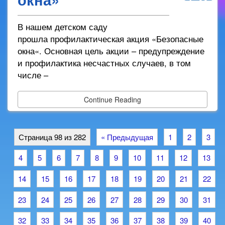
2025
В нашем детском саду
прошла профилактическая акция «Безопасные
окна«. Основная цель акции – предупреждение
и профилактика несчастных случаев, в том
числе –
Continue Reading
Страница 98 из 282
« Предыдущая
1
2
3
4
5
6
7
8
9
10
11
12
13
14
15
16
17
18
19
20
21
22
23
24
25
26
27
28
29
30
31
32
33
34
35
36
37
38
39
40