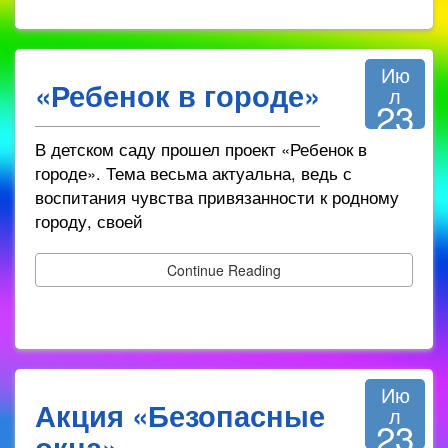
Ию
«Ребенок в городе»
л
23
2025
В детском саду прошел проект «Ребенок в
городе». Тема весьма актуальна, ведь с
воспитания чувства привязанности к родному
городу, своей
Continue Reading
Ию
Акция «Безопасные
л
23
окна»