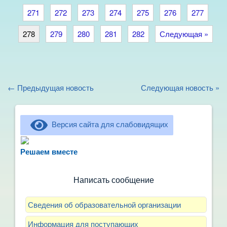
271
272
273
274
275
276
277
278
279
280
281
282
Следующая »
← Предыдущая новость
Следующая новость »
Версия сайта для слабовидящих
Не можете записать ребёнка в сад? Хотите
рассказать о воспитателях? Знаете, как
Решаем вместе
улучшить питание и занятия?
Написать сообщение
Сведения об образовательной организации
Информация для поступающих