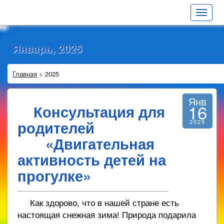
Toggle
navigat
Январь, 2025
Главная
>
2025
Янв
16
Консультация для
родителей
2025
«Двигательная
активность детей на
прогулке»
Как здорово, что в нашей стране есть
настоящая снежная зима! Природа подарила