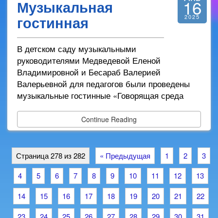
16
Музыкальная
гостинная
2025
В детском саду музыкальными
руководителями Медведевой Еленой
Владимировной и Бесараб Валерией
Валерьевной для педагогов были проведены
музыкальные гостинные «Говорящая среда
Continue Reading
Страница 278 из 282
« Предыдущая
1
2
3
4
5
6
7
8
9
10
11
12
13
14
15
16
17
18
19
20
21
22
23
24
25
26
27
28
29
30
31