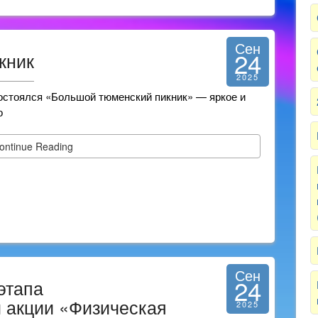
Сен
24
кник
2025
 состоялся «Большой тюменский пикник» — яркое и
о
ontinue Reading
Сен
24
этапа
 акции «Физическая
2025