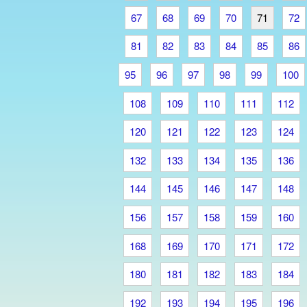
67
68
69
70
71
72
81
82
83
84
85
86
95
96
97
98
99
100
108
109
110
111
112
120
121
122
123
124
132
133
134
135
136
144
145
146
147
148
156
157
158
159
160
168
169
170
171
172
180
181
182
183
184
192
193
194
195
196