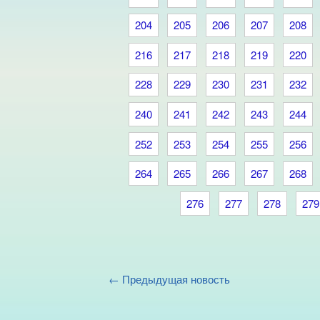
204
205
206
207
208
216
217
218
219
220
228
229
230
231
232
240
241
242
243
244
252
253
254
255
256
264
265
266
267
268
276
277
278
279
← Предыдущая новость