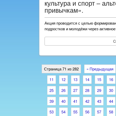
культура и спорт – аль
привычкам».
Акция проводится с целью формировани
подростков и молодёжи через активное
C
Страница 71 из 282
« Предыдущая
11
12
13
14
15
16
25
26
27
28
29
30
39
40
41
42
43
44
53
54
55
56
57
58