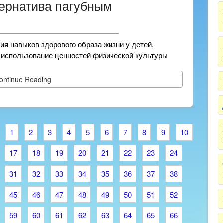
тернатива пагубным
я навыков здорового образа жизни у детей,
 использование ценностей физической культуры
ontinue Reading
1
2
3
4
5
6
7
8
9
10
17
18
19
20
21
22
23
24
31
32
33
34
35
36
37
38
45
46
47
48
49
50
51
52
59
60
61
62
63
64
65
66