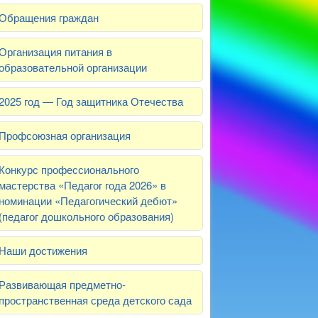
Обращения граждан
Организация питания в
образовательной организации
2025 год — Год защитника Отечества
Профсоюзная организация
Конкурс профессионального
мастерства «Педагог года 2026» в
номинации «Педагогический дебют»
(педагог дошкольного образования)
Наши достижения
Развивающая предметно-
пространственная среда детского сада