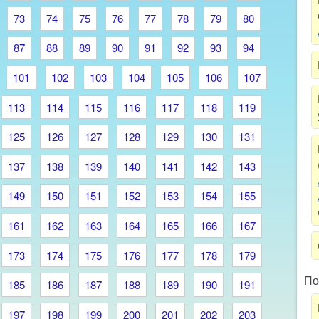
73
74
75
76
77
78
79
80
87
88
89
90
91
92
93
94
101
102
103
104
105
106
107
113
114
115
116
117
118
119
125
126
127
128
129
130
131
137
138
139
140
141
142
143
149
150
151
152
153
154
155
161
162
163
164
165
166
167
173
174
175
176
177
178
179
По
185
186
187
188
189
190
191
197
198
199
200
201
202
203