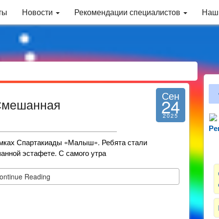
ты
Новости
Рекомендации специалистов
Наш
Сен
24
Смешанная
2025
Ре
Зн
амках Спартакиады «Малыш». Ребята стали
шанной эстафете. С самого утра
ontinue Reading