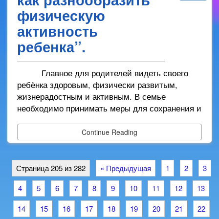
физическую
активность
ребенка”.
Главное для родителей видеть своего
ребёнка здоровым, физически развитым,
жизнерадостным и активным. В семье
необходимо принимать меры для сохранения и
Continue Reading
Страница 205 из 282
« Предыдущая
1
2
3
4
5
6
7
8
9
10
11
12
13
14
15
16
17
18
19
20
21
22