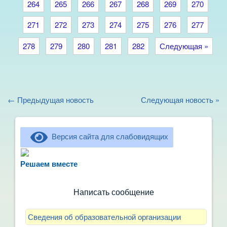
264
265
266
267
268
269
270
271
272
273
274
275
276
277
278
279
280
281
282
Следующая »
← Предыдущая новость
Следующая новость »
Версия сайта для слабовидящих
Не можете записать ребёнка в сад? Хотите
рассказать о воспитателях? Знаете, как
Решаем вместе
улучшить питание и занятия?
Написать сообщение
Сведения об образовательной организации