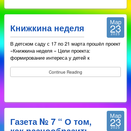
Мар
23
Книжкина неделя
2025
В детском саду с 17 по 21 марта прошёл проект
«Книжкина неделя « Цели проекта:
формирование интереса у детей к
Continue Reading
Мар
23
Газета № 7 “ О том,
как разнообразить
2025