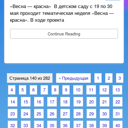
«Весна — красна» В детском саду с 19 по 30
мая проходит тематическая неделя «Весна —
красна». В ходе проекта
Continue Reading
Страница 140 из 282
« Предыдущая
1
2
3
4
5
6
7
8
9
10
11
12
13
14
15
16
17
18
19
20
21
22
23
24
25
26
27
28
29
30
31
32
33
34
35
36
37
38
39
40