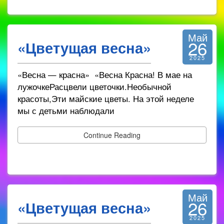
Май
26
«Цветущая весна»
2025
«Весна — красна» «Весна Красна! В мае на
лужочкеРасцвели цветочки.Необычной
красоты,Эти майские цветы. На этой неделе
мы с детьми наблюдали
Continue Reading
Май
26
«Цветущая весна»
2025