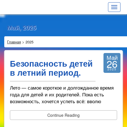
Toggle
navigat
Май, 2025
Главная
>
2025
Май
26
Безопасность детей
в летний период.
2025
Лето — самое короткое и долгожданное время
года для детей и их родителей. Пока есть
возможность, хочется успеть всё: вволю
Continue Reading