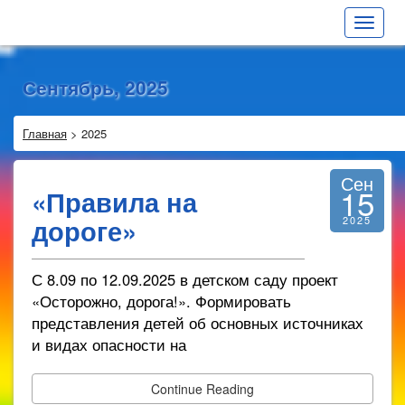
Toggle
navigat
Сентябрь, 2025
Главная
>
2025
Сен
15
«Правила на
дороге»
2025
С 8.09 по 12.09.2025 в детском саду проект
«Осторожно, дорога!». Формировать
представления детей об основных источниках
и видах опасности на
Continue Reading