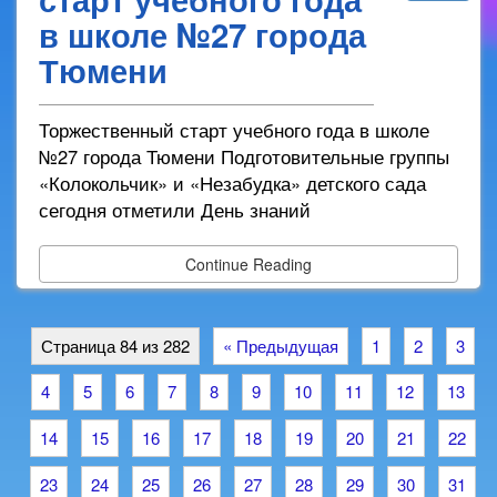
в школе №27 города
Тюмени
Торжественный старт учебного года в школе
№27 города Тюмени Подготовительные группы
«Колокольчик» и «Незабудка» детского сада
сегодня отметили День знаний
Continue Reading
Страница 84 из 282
« Предыдущая
1
2
3
4
5
6
7
8
9
10
11
12
13
14
15
16
17
18
19
20
21
22
23
24
25
26
27
28
29
30
31