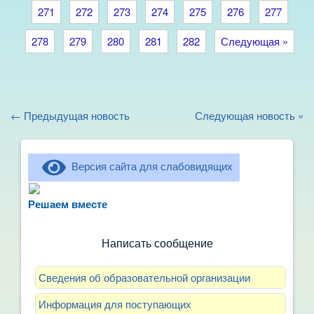
271
272
273
274
275
276
277
278
279
280
281
282
Следующая »
← Предыдущая новость
Следующая новость »
Версия сайта для слабовидящих
Не можете записать ребёнка в сад? Хотите
рассказать о воспитателях? Знаете, как
Решаем вместе
улучшить питание и занятия?
Написать сообщение
Сведения об образовательной организации
Информация для поступающих