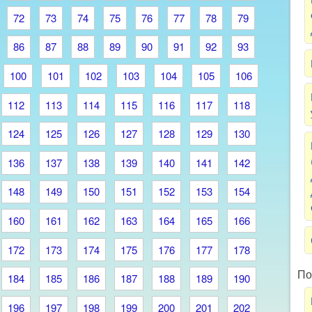
72
73
74
75
76
77
78
79
86
87
88
89
90
91
92
93
100
101
102
103
104
105
106
112
113
114
115
116
117
118
124
125
126
127
128
129
130
136
137
138
139
140
141
142
148
149
150
151
152
153
154
160
161
162
163
164
165
166
172
173
174
175
176
177
178
По
184
185
186
187
188
189
190
196
197
198
199
200
201
202