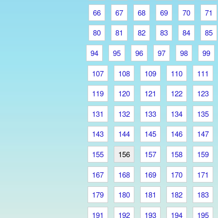
66
67
68
69
70
71
80
81
82
83
84
85
94
95
96
97
98
99
107
108
109
110
111
119
120
121
122
123
131
132
133
134
135
143
144
145
146
147
155
156
157
158
159
167
168
169
170
171
179
180
181
182
183
191
192
193
194
195