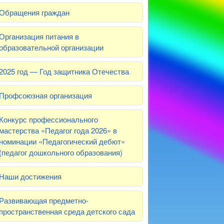
Обращения граждан
Организация питания в
образовательной организации
2025 год — Год защитника Отечества
Профсоюзная организация
Конкурс профессионального
мастерства «Педагог года 2026» в
номинации «Педагогический дебют»
(педагог дошкольного образования)
Наши достижения
Развивающая предметно-
пространственная среда детского сада