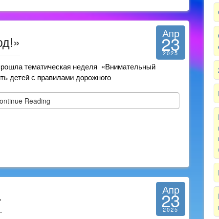
Апр
23
д!»
2025
у прошла тематическая неделя «Внимательный
ть детей с правилами дорожного
ontinue Reading
Апр
23
»
2025