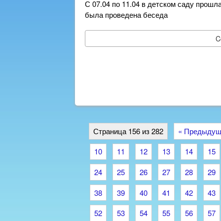
С 07.04 по 11.04 в детском саду прошл
была проведена беседа
C
Страница 156 из 282
« Предыдущ
10
11
12
13
14
15
24
25
26
27
28
29
38
39
40
41
42
43
52
53
54
55
56
57