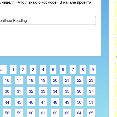
а неделя «Что я знаю о космосе» В начале проекта
ontinue Reading
ая
1
2
3
4
5
6
7
8
9
16
17
18
19
20
21
22
23
30
31
32
33
34
35
36
37
44
45
46
47
48
49
50
51
58
59
60
61
62
63
64
65