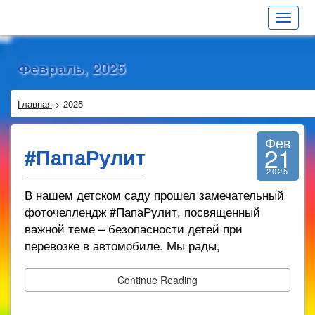
Toggle
navigat
Февраль, 2025
Главная
>
2025
Фев
21
#ПапаРулит
2025
В нашем детском саду прошел замечательный
фоточеллендж #ПапаРулит, посвященный
важной теме – безопасности детей при
перевозке в автомобиле. Мы рады,
Continue Reading