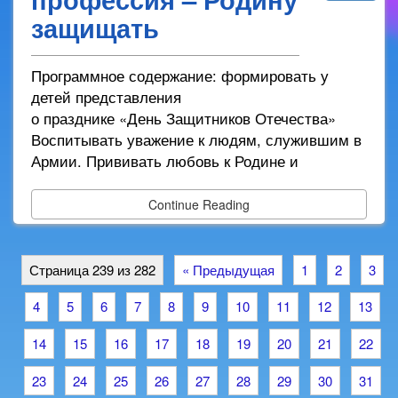
защищать
Программное содержание: формировать у
детей представления
о празднике «День Защитников Отечества»
Воспитывать уважение к людям, служившим в
Армии. Прививать любовь к Родине и
Continue Reading
Страница 239 из 282
« Предыдущая
1
2
3
4
5
6
7
8
9
10
11
12
13
14
15
16
17
18
19
20
21
22
23
24
25
26
27
28
29
30
31