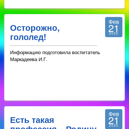
Фев
21
Осторожно,
гололед!
2025
Информацию подготовила воспитатель
Маркадеева И.Г.
Фев
21
Есть такая
профессия – Родину
2025