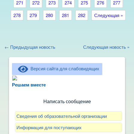
271
272
273
274
275
276
277
278
279
280
281
282
Следующая »
← Предыдущая новость
Следующая новость »
Версия сайта для слабовидящих
Не можете записать ребёнка в сад? Хотите
рассказать о воспитателях? Знаете, как
Решаем вместе
улучшить питание и занятия?
Написать сообщение
Сведения об образовательной организации
Информация для поступающих