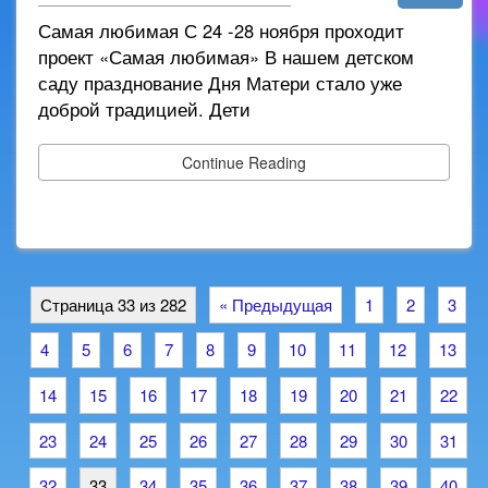
Самая любимая С 24 -28 ноября проходит
проект «Самая любимая» В нашем детском
саду празднование Дня Матери стало уже
доброй традицией. Дети
Continue Reading
Страница 33 из 282
« Предыдущая
1
2
3
4
5
6
7
8
9
10
11
12
13
14
15
16
17
18
19
20
21
22
23
24
25
26
27
28
29
30
31
32
33
34
35
36
37
38
39
40