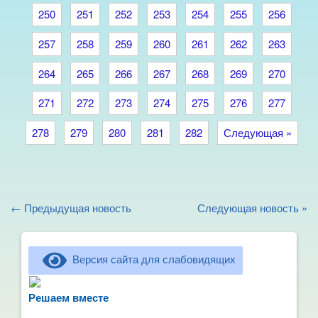
250
251
252
253
254
255
256
257
258
259
260
261
262
263
264
265
266
267
268
269
270
271
272
273
274
275
276
277
278
279
280
281
282
Следующая »
← Предыдущая новость
Следующая новость »
Версия сайта для слабовидящих
Не можете записать ребёнка в сад? Хотите
рассказать о воспитателях? Знаете, как
Решаем вместе
улучшить питание и занятия?