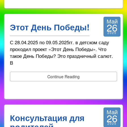
Май
26
Этот День Победы!
2025
С 28.04.2025 по 09.05.2025гг. в детском саду
проходил проект «Этот День Победы». Что
такое День Победы? Это праздничный салют.
В
Continue Reading
Май
26
Консультация для
родителей
2025