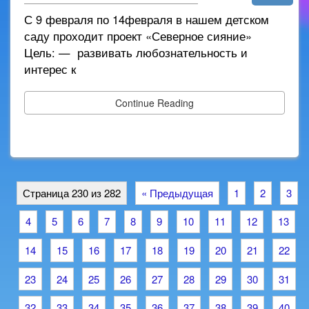
С 9 февраля по 14февраля в нашем детском
саду проходит проект «Северное сияние»
Цель: — развивать любознательность и
интерес к
Continue Reading
Страница 230 из 282
« Предыдущая
1
2
3
4
5
6
7
8
9
10
11
12
13
14
15
16
17
18
19
20
21
22
23
24
25
26
27
28
29
30
31
32
33
34
35
36
37
38
39
40